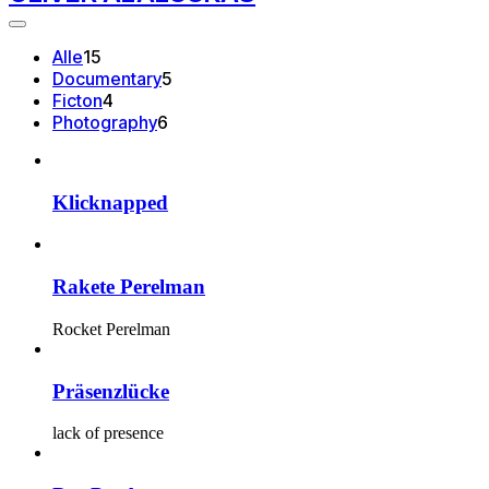
15
Alle
15
Artikel
5
Documentary
5
4
Artikel
Ficton
4
Artikel
6
Photography
6
Artikel
Klicknapped
Rakete Perelman
Rocket Perelman
Präsenzlücke
lack of presence